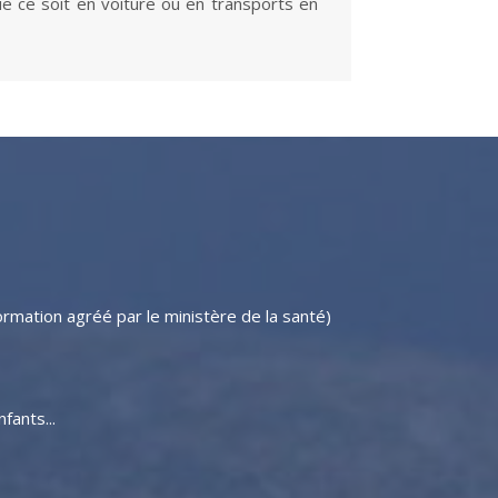
ue ce soit en voiture ou en transports en
ormation agréé par le ministère de la santé)
fants...