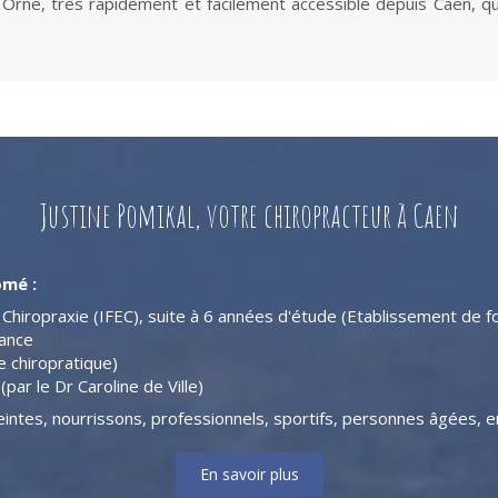
ur Orne, très rapidement et facilement accessible depuis Caen, q
Justine Pomikal, votre chiropracteur à Caen
ômé :
Chiropraxie (IFEC), suite à 6 années d'étude (Etablissement de f
rance
e chiropratique)
par le Dr Caroline de Ville)
intes, nourrissons, professionnels, sportifs, personnes âgées, en
En savoir plus