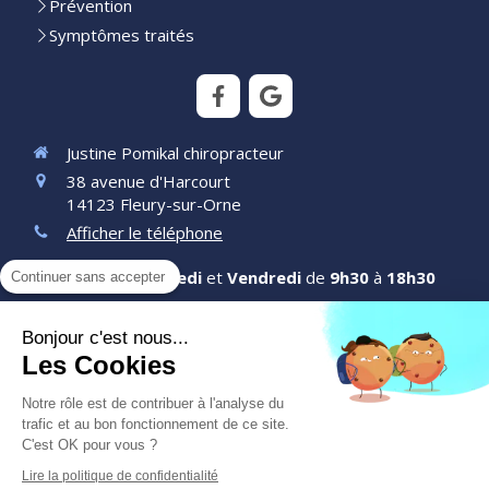
Prévention
Symptômes traités
Justine Pomikal chiropracteur
38 avenue d'Harcourt
14123
Fleury-sur-Orne
Afficher le téléphone
Du
Lundi
au
Mercredi
et
Vendredi
de
9h30
à
18h30
Continuer sans accepter
Prendre rendez-vous
Bonjour c'est nous...
Les Cookies
Liens utiles
Notre rôle est de contribuer à l'analyse du
Plan du site
trafic et au bon fonctionnement de ce site.
C'est OK pour vous ?
Mentions légales
Lire la politique de confidentialité